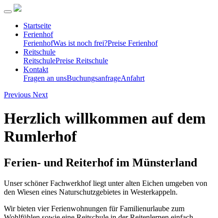
Startseite
Ferienhof
Ferienhof
Was ist noch frei?
Preise Ferienhof
Reitschule
Reitschule
Preise Reitschule
Kontakt
Fragen an uns
Buchungsanfrage
Anfahrt
Previous
Next
Herzlich willkommen auf dem
Rumlerhof
Ferien- und Reiterhof im Münsterland
Unser schöner Fachwerkhof liegt unter alten Eichen umgeben von
den Wiesen eines Naturschutzgebietes in Westerkappeln.
Wir bieten vier Ferienwohnungen für Familienurlaube zum
Wohlfühlen sowie eine Reitschule in der Reitenlernen einfach