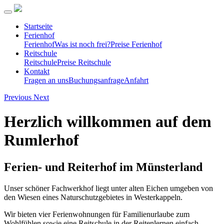
Startseite
Ferienhof
Ferienhof
Was ist noch frei?
Preise Ferienhof
Reitschule
Reitschule
Preise Reitschule
Kontakt
Fragen an uns
Buchungsanfrage
Anfahrt
Previous
Next
Herzlich willkommen auf dem
Rumlerhof
Ferien- und Reiterhof im Münsterland
Unser schöner Fachwerkhof liegt unter alten Eichen umgeben von
den Wiesen eines Naturschutzgebietes in Westerkappeln.
Wir bieten vier Ferienwohnungen für Familienurlaube zum
Wohlfühlen sowie eine Reitschule in der Reitenlernen einfach