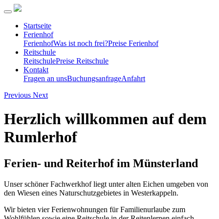
Startseite
Ferienhof
Ferienhof
Was ist noch frei?
Preise Ferienhof
Reitschule
Reitschule
Preise Reitschule
Kontakt
Fragen an uns
Buchungsanfrage
Anfahrt
Previous
Next
Herzlich willkommen auf dem
Rumlerhof
Ferien- und Reiterhof im Münsterland
Unser schöner Fachwerkhof liegt unter alten Eichen umgeben von
den Wiesen eines Naturschutzgebietes in Westerkappeln.
Wir bieten vier Ferienwohnungen für Familienurlaube zum
Wohlfühlen sowie eine Reitschule in der Reitenlernen einfach