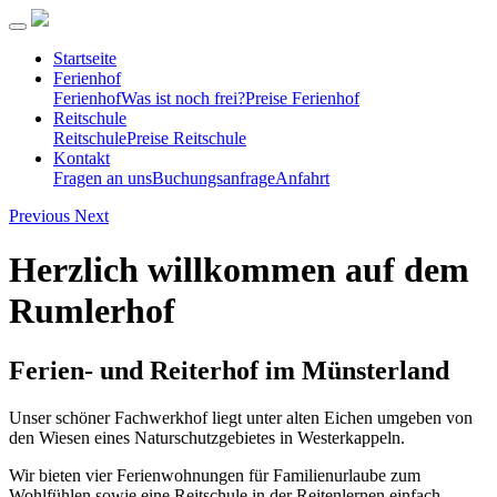
Startseite
Ferienhof
Ferienhof
Was ist noch frei?
Preise Ferienhof
Reitschule
Reitschule
Preise Reitschule
Kontakt
Fragen an uns
Buchungsanfrage
Anfahrt
Previous
Next
Herzlich willkommen auf dem
Rumlerhof
Ferien- und Reiterhof im Münsterland
Unser schöner Fachwerkhof liegt unter alten Eichen umgeben von
den Wiesen eines Naturschutzgebietes in Westerkappeln.
Wir bieten vier Ferienwohnungen für Familienurlaube zum
Wohlfühlen sowie eine Reitschule in der Reitenlernen einfach