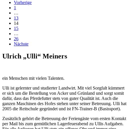
Vorherige
1
…
13
14
15
…
26
Nächste
Ulrich „Ulli“ Meiners
ein Menschen mit vielen Talenten.
Ulli ist gelernter und studierter Landwirt. Mit viel Sorgfalt kümmert
er sich um die Bestellung von Acker und Grünland und sorgt somit
dafür, dass das Pferdefutter stets von guter Qualität ist. Auch die
ganzen Maschinen des Hofes stehen unter seiner Betreuung. Ulli hat
2005 die Reitschule gegründet und ist FN-Trainer-B (Basissport).
Zusätzlich gehört die Betreuung der Feriengäste vom ersten Kontakt
per Mail bis zum gemütlichen Lagerfeuerabend zu Ullis Aufgaben.
Für alle Anliegen hat Ulli stets ein offenes Ohr und immer eine