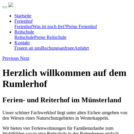
Startseite
Ferienhof
Ferienhof
Was ist noch frei?
Preise Ferienhof
Reitschule
Reitschule
Preise Reitschule
Kontakt
Fragen an uns
Buchungsanfrage
Anfahrt
Previous
Next
Herzlich willkommen auf dem
Rumlerhof
Ferien- und Reiterhof im Münsterland
Unser schöner Fachwerkhof liegt unter alten Eichen umgeben von
den Wiesen eines Naturschutzgebietes in Westerkappeln.
Wir bieten vier Ferienwohnungen für Familienurlaube zum
Wohlfühlen sowie eine Reitschule in der Reitenlernen einfach