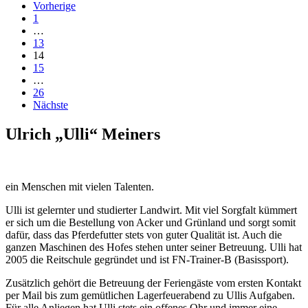
Vorherige
1
…
13
14
15
…
26
Nächste
Ulrich „Ulli“ Meiners
ein Menschen mit vielen Talenten.
Ulli ist gelernter und studierter Landwirt. Mit viel Sorgfalt kümmert
er sich um die Bestellung von Acker und Grünland und sorgt somit
dafür, dass das Pferdefutter stets von guter Qualität ist. Auch die
ganzen Maschinen des Hofes stehen unter seiner Betreuung. Ulli hat
2005 die Reitschule gegründet und ist FN-Trainer-B (Basissport).
Zusätzlich gehört die Betreuung der Feriengäste vom ersten Kontakt
per Mail bis zum gemütlichen Lagerfeuerabend zu Ullis Aufgaben.
Für alle Anliegen hat Ulli stets ein offenes Ohr und immer eine