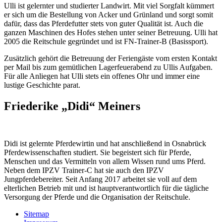
Ulli ist gelernter und studierter Landwirt. Mit viel Sorgfalt kümmert
er sich um die Bestellung von Acker und Grünland und sorgt somit
dafür, dass das Pferdefutter stets von guter Qualität ist. Auch die
ganzen Maschinen des Hofes stehen unter seiner Betreuung. Ulli hat
2005 die Reitschule gegründet und ist FN-Trainer-B (Basissport).
Zusätzlich gehört die Betreuung der Feriengäste vom ersten Kontakt
per Mail bis zum gemütlichen Lagerfeuerabend zu Ullis Aufgaben.
Für alle Anliegen hat Ulli stets ein offenes Ohr und immer eine
lustige Geschichte parat.
Friederike „Didi“ Meiners
Didi ist gelernte Pferdewirtin und hat anschließend in Osnabrück
Pferdewissenschaften studiert. Sie begeistert sich für Pferde,
Menschen und das Vermitteln von allem Wissen rund ums Pferd.
Neben dem IPZV Trainer-C hat sie auch den IPZV
Jungpferdebereiter. Seit Anfang 2017 arbeitet sie voll auf dem
elterlichen Betrieb mit und ist hauptverantwortlich für die tägliche
Versorgung der Pferde und die Organisation der Reitschule.
Sitemap