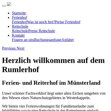
Startseite
Ferienhof
Ferienhof
Was ist noch frei?
Preise Ferienhof
Reitschule
Reitschule
Preise Reitschule
Kontakt
Fragen an uns
Buchungsanfrage
Anfahrt
Previous
Next
Herzlich willkommen auf dem
Rumlerhof
Ferien- und Reiterhof im Münsterland
Unser schöner Fachwerkhof liegt unter alten Eichen umgeben von
den Wiesen eines Naturschutzgebietes in Westerkappeln.
Wir bieten vier Ferienwohnungen für Familienurlaube zum
Wohlfühlen sowie eine Reitschule in der Reitenlernen einfach