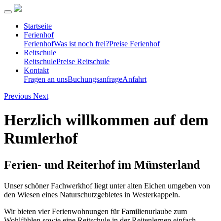
Startseite
Ferienhof
Ferienhof
Was ist noch frei?
Preise Ferienhof
Reitschule
Reitschule
Preise Reitschule
Kontakt
Fragen an uns
Buchungsanfrage
Anfahrt
Previous
Next
Herzlich willkommen auf dem
Rumlerhof
Ferien- und Reiterhof im Münsterland
Unser schöner Fachwerkhof liegt unter alten Eichen umgeben von
den Wiesen eines Naturschutzgebietes in Westerkappeln.
Wir bieten vier Ferienwohnungen für Familienurlaube zum
Wohlfühlen sowie eine Reitschule in der Reitenlernen einfach