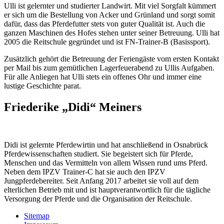
Ulli ist gelernter und studierter Landwirt. Mit viel Sorgfalt kümmert
er sich um die Bestellung von Acker und Grünland und sorgt somit
dafür, dass das Pferdefutter stets von guter Qualität ist. Auch die
ganzen Maschinen des Hofes stehen unter seiner Betreuung. Ulli hat
2005 die Reitschule gegründet und ist FN-Trainer-B (Basissport).
Zusätzlich gehört die Betreuung der Feriengäste vom ersten Kontakt
per Mail bis zum gemütlichen Lagerfeuerabend zu Ullis Aufgaben.
Für alle Anliegen hat Ulli stets ein offenes Ohr und immer eine
lustige Geschichte parat.
Friederike „Didi“ Meiners
Didi ist gelernte Pferdewirtin und hat anschließend in Osnabrück
Pferdewissenschaften studiert. Sie begeistert sich für Pferde,
Menschen und das Vermitteln von allem Wissen rund ums Pferd.
Neben dem IPZV Trainer-C hat sie auch den IPZV
Jungpferdebereiter. Seit Anfang 2017 arbeitet sie voll auf dem
elterlichen Betrieb mit und ist hauptverantwortlich für die tägliche
Versorgung der Pferde und die Organisation der Reitschule.
Sitemap