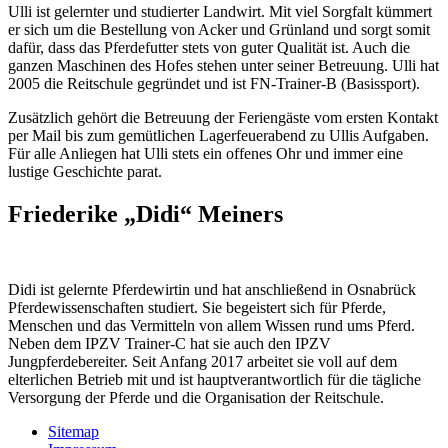
Ulli ist gelernter und studierter Landwirt. Mit viel Sorgfalt kümmert
er sich um die Bestellung von Acker und Grünland und sorgt somit
dafür, dass das Pferdefutter stets von guter Qualität ist. Auch die
ganzen Maschinen des Hofes stehen unter seiner Betreuung. Ulli hat
2005 die Reitschule gegründet und ist FN-Trainer-B (Basissport).
Zusätzlich gehört die Betreuung der Feriengäste vom ersten Kontakt
per Mail bis zum gemütlichen Lagerfeuerabend zu Ullis Aufgaben.
Für alle Anliegen hat Ulli stets ein offenes Ohr und immer eine
lustige Geschichte parat.
Friederike „Didi“ Meiners
Didi ist gelernte Pferdewirtin und hat anschließend in Osnabrück
Pferdewissenschaften studiert. Sie begeistert sich für Pferde,
Menschen und das Vermitteln von allem Wissen rund ums Pferd.
Neben dem IPZV Trainer-C hat sie auch den IPZV
Jungpferdebereiter. Seit Anfang 2017 arbeitet sie voll auf dem
elterlichen Betrieb mit und ist hauptverantwortlich für die tägliche
Versorgung der Pferde und die Organisation der Reitschule.
Sitemap