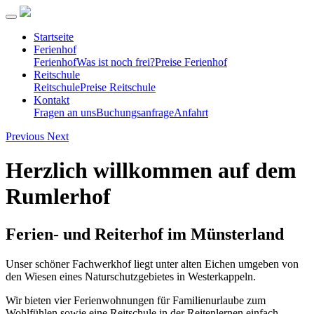
Startseite
Ferienhof
Ferienhof
Was ist noch frei?
Preise Ferienhof
Reitschule
Reitschule
Preise Reitschule
Kontakt
Fragen an uns
Buchungsanfrage
Anfahrt
Previous
Next
Herzlich willkommen auf dem
Rumlerhof
Ferien- und Reiterhof im Münsterland
Unser schöner Fachwerkhof liegt unter alten Eichen umgeben von
den Wiesen eines Naturschutzgebietes in Westerkappeln.
Wir bieten vier Ferienwohnungen für Familienurlaube zum
Wohlfühlen sowie eine Reitschule in der Reitenlernen einfach