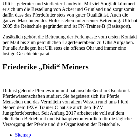
Ulli ist gelernter und studierter Landwirt. Mit viel Sorgfalt kümmert
er sich um die Bestellung von Acker und Grünland und sorgt somit
dafür, dass das Pferdefutter stets von guter Qualität ist. Auch die
ganzen Maschinen des Hofes stehen unter seiner Betreuung. Ulli hat
2005 die Reitschule gegründet und ist FN-Trainer-B (Basissport).
Zusätzlich gehört die Betreuung der Feriengäste vom ersten Kontakt
per Mail bis zum gemütlichen Lagerfeuerabend zu Ullis Aufgaben.
Für alle Anliegen hat Ulli stets ein offenes Ohr und immer eine
lustige Geschichte parat.
Friederike „Didi“ Meiners
Didi ist gelernte Pferdewirtin und hat anschließend in Osnabrück
Pferdewissenschaften studiert. Sie begeistert sich für Pferde,
Menschen und das Vermitteln von allem Wissen rund ums Pferd.
Neben dem IPZV Trainer-C hat sie auch den IPZV
Jungpferdebereiter. Seit Anfang 2017 arbeitet sie voll auf dem
elterlichen Betrieb mit und ist hauptverantwortlich für die tägliche
Versorgung der Pferde und die Organisation der Reitschule.
Sitemap