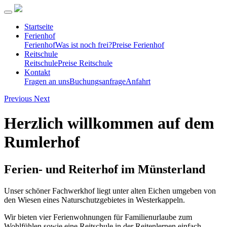
Startseite
Ferienhof
Ferienhof
Was ist noch frei?
Preise Ferienhof
Reitschule
Reitschule
Preise Reitschule
Kontakt
Fragen an uns
Buchungsanfrage
Anfahrt
Previous
Next
Herzlich willkommen auf dem
Rumlerhof
Ferien- und Reiterhof im Münsterland
Unser schöner Fachwerkhof liegt unter alten Eichen umgeben von
den Wiesen eines Naturschutzgebietes in Westerkappeln.
Wir bieten vier Ferienwohnungen für Familienurlaube zum
Wohlfühlen sowie eine Reitschule in der Reitenlernen einfach