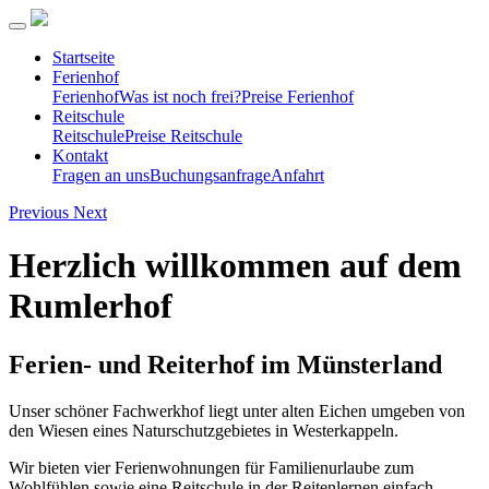
Startseite
Ferienhof
Ferienhof
Was ist noch frei?
Preise Ferienhof
Reitschule
Reitschule
Preise Reitschule
Kontakt
Fragen an uns
Buchungsanfrage
Anfahrt
Previous
Next
Herzlich willkommen auf dem
Rumlerhof
Ferien- und Reiterhof im Münsterland
Unser schöner Fachwerkhof liegt unter alten Eichen umgeben von
den Wiesen eines Naturschutzgebietes in Westerkappeln.
Wir bieten vier Ferienwohnungen für Familienurlaube zum
Wohlfühlen sowie eine Reitschule in der Reitenlernen einfach