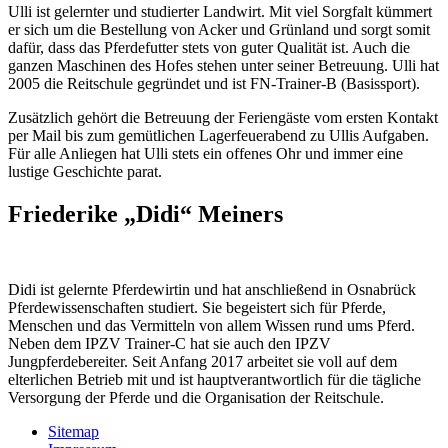
Ulli ist gelernter und studierter Landwirt. Mit viel Sorgfalt kümmert
er sich um die Bestellung von Acker und Grünland und sorgt somit
dafür, dass das Pferdefutter stets von guter Qualität ist. Auch die
ganzen Maschinen des Hofes stehen unter seiner Betreuung. Ulli hat
2005 die Reitschule gegründet und ist FN-Trainer-B (Basissport).
Zusätzlich gehört die Betreuung der Feriengäste vom ersten Kontakt
per Mail bis zum gemütlichen Lagerfeuerabend zu Ullis Aufgaben.
Für alle Anliegen hat Ulli stets ein offenes Ohr und immer eine
lustige Geschichte parat.
Friederike „Didi“ Meiners
Didi ist gelernte Pferdewirtin und hat anschließend in Osnabrück
Pferdewissenschaften studiert. Sie begeistert sich für Pferde,
Menschen und das Vermitteln von allem Wissen rund ums Pferd.
Neben dem IPZV Trainer-C hat sie auch den IPZV
Jungpferdebereiter. Seit Anfang 2017 arbeitet sie voll auf dem
elterlichen Betrieb mit und ist hauptverantwortlich für die tägliche
Versorgung der Pferde und die Organisation der Reitschule.
Sitemap