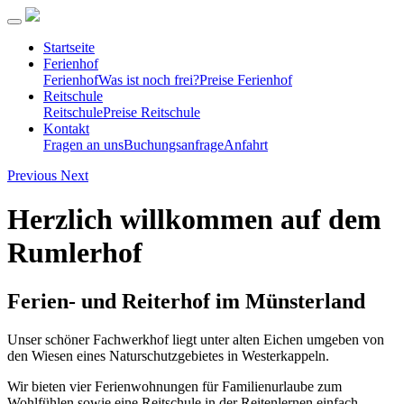
Startseite
Ferienhof
Ferienhof
Was ist noch frei?
Preise Ferienhof
Reitschule
Reitschule
Preise Reitschule
Kontakt
Fragen an uns
Buchungsanfrage
Anfahrt
Previous
Next
Herzlich willkommen auf dem
Rumlerhof
Ferien- und Reiterhof im Münsterland
Unser schöner Fachwerkhof liegt unter alten Eichen umgeben von
den Wiesen eines Naturschutzgebietes in Westerkappeln.
Wir bieten vier Ferienwohnungen für Familienurlaube zum
Wohlfühlen sowie eine Reitschule in der Reitenlernen einfach