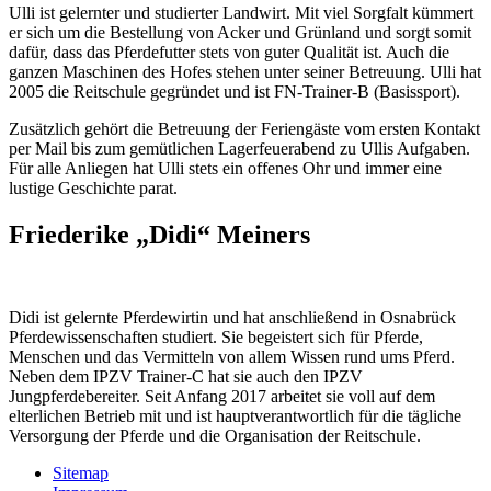
Ulli ist gelernter und studierter Landwirt. Mit viel Sorgfalt kümmert
er sich um die Bestellung von Acker und Grünland und sorgt somit
dafür, dass das Pferdefutter stets von guter Qualität ist. Auch die
ganzen Maschinen des Hofes stehen unter seiner Betreuung. Ulli hat
2005 die Reitschule gegründet und ist FN-Trainer-B (Basissport).
Zusätzlich gehört die Betreuung der Feriengäste vom ersten Kontakt
per Mail bis zum gemütlichen Lagerfeuerabend zu Ullis Aufgaben.
Für alle Anliegen hat Ulli stets ein offenes Ohr und immer eine
lustige Geschichte parat.
Friederike „Didi“ Meiners
Didi ist gelernte Pferdewirtin und hat anschließend in Osnabrück
Pferdewissenschaften studiert. Sie begeistert sich für Pferde,
Menschen und das Vermitteln von allem Wissen rund ums Pferd.
Neben dem IPZV Trainer-C hat sie auch den IPZV
Jungpferdebereiter. Seit Anfang 2017 arbeitet sie voll auf dem
elterlichen Betrieb mit und ist hauptverantwortlich für die tägliche
Versorgung der Pferde und die Organisation der Reitschule.
Sitemap