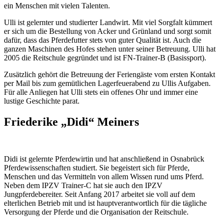
ein Menschen mit vielen Talenten.
Ulli ist gelernter und studierter Landwirt. Mit viel Sorgfalt kümmert
er sich um die Bestellung von Acker und Grünland und sorgt somit
dafür, dass das Pferdefutter stets von guter Qualität ist. Auch die
ganzen Maschinen des Hofes stehen unter seiner Betreuung. Ulli hat
2005 die Reitschule gegründet und ist FN-Trainer-B (Basissport).
Zusätzlich gehört die Betreuung der Feriengäste vom ersten Kontakt
per Mail bis zum gemütlichen Lagerfeuerabend zu Ullis Aufgaben.
Für alle Anliegen hat Ulli stets ein offenes Ohr und immer eine
lustige Geschichte parat.
Friederike „Didi“ Meiners
Didi ist gelernte Pferdewirtin und hat anschließend in Osnabrück
Pferdewissenschaften studiert. Sie begeistert sich für Pferde,
Menschen und das Vermitteln von allem Wissen rund ums Pferd.
Neben dem IPZV Trainer-C hat sie auch den IPZV
Jungpferdebereiter. Seit Anfang 2017 arbeitet sie voll auf dem
elterlichen Betrieb mit und ist hauptverantwortlich für die tägliche
Versorgung der Pferde und die Organisation der Reitschule.