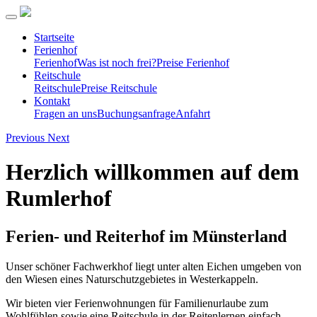
Startseite
Ferienhof
Ferienhof
Was ist noch frei?
Preise Ferienhof
Reitschule
Reitschule
Preise Reitschule
Kontakt
Fragen an uns
Buchungsanfrage
Anfahrt
Previous
Next
Herzlich willkommen auf dem
Rumlerhof
Ferien- und Reiterhof im Münsterland
Unser schöner Fachwerkhof liegt unter alten Eichen umgeben von
den Wiesen eines Naturschutzgebietes in Westerkappeln.
Wir bieten vier Ferienwohnungen für Familienurlaube zum
Wohlfühlen sowie eine Reitschule in der Reitenlernen einfach