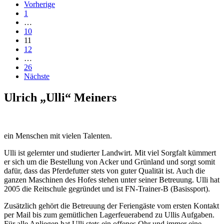
Vorherige
1
…
10
11
12
…
26
Nächste
Ulrich „Ulli“ Meiners
ein Menschen mit vielen Talenten.
Ulli ist gelernter und studierter Landwirt. Mit viel Sorgfalt kümmert
er sich um die Bestellung von Acker und Grünland und sorgt somit
dafür, dass das Pferdefutter stets von guter Qualität ist. Auch die
ganzen Maschinen des Hofes stehen unter seiner Betreuung. Ulli hat
2005 die Reitschule gegründet und ist FN-Trainer-B (Basissport).
Zusätzlich gehört die Betreuung der Feriengäste vom ersten Kontakt
per Mail bis zum gemütlichen Lagerfeuerabend zu Ullis Aufgaben.
Für alle Anliegen hat Ulli stets ein offenes Ohr und immer eine