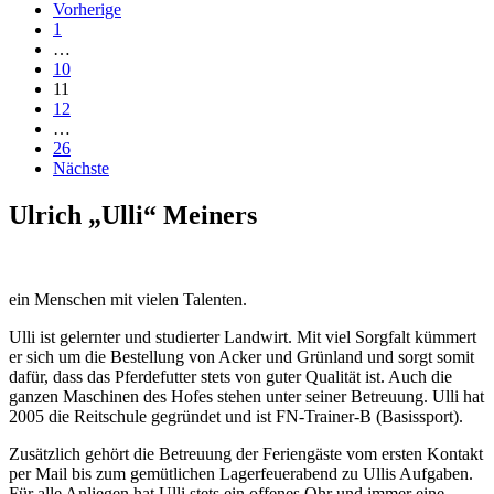
Vorherige
1
…
10
11
12
…
26
Nächste
Ulrich „Ulli“ Meiners
ein Menschen mit vielen Talenten.
Ulli ist gelernter und studierter Landwirt. Mit viel Sorgfalt kümmert
er sich um die Bestellung von Acker und Grünland und sorgt somit
dafür, dass das Pferdefutter stets von guter Qualität ist. Auch die
ganzen Maschinen des Hofes stehen unter seiner Betreuung. Ulli hat
2005 die Reitschule gegründet und ist FN-Trainer-B (Basissport).
Zusätzlich gehört die Betreuung der Feriengäste vom ersten Kontakt
per Mail bis zum gemütlichen Lagerfeuerabend zu Ullis Aufgaben.
Für alle Anliegen hat Ulli stets ein offenes Ohr und immer eine