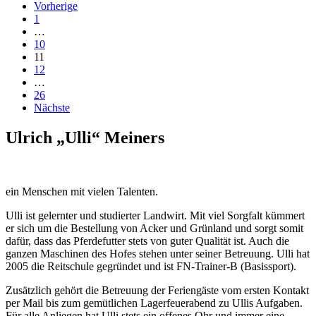
Vorherige
1
…
10
11
12
…
26
Nächste
Ulrich „Ulli“ Meiners
ein Menschen mit vielen Talenten.
Ulli ist gelernter und studierter Landwirt. Mit viel Sorgfalt kümmert
er sich um die Bestellung von Acker und Grünland und sorgt somit
dafür, dass das Pferdefutter stets von guter Qualität ist. Auch die
ganzen Maschinen des Hofes stehen unter seiner Betreuung. Ulli hat
2005 die Reitschule gegründet und ist FN-Trainer-B (Basissport).
Zusätzlich gehört die Betreuung der Feriengäste vom ersten Kontakt
per Mail bis zum gemütlichen Lagerfeuerabend zu Ullis Aufgaben.
Für alle Anliegen hat Ulli stets ein offenes Ohr und immer eine