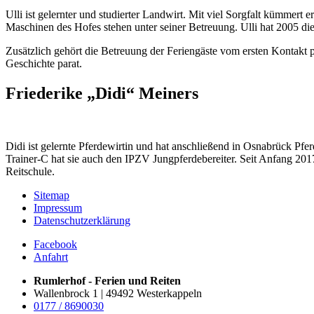
Ulli ist gelernter und studierter Landwirt. Mit viel Sorgfalt kümmert 
Maschinen des Hofes stehen unter seiner Betreuung. Ulli hat 2005 die
Zusätzlich gehört die Betreuung der Feriengäste vom ersten Kontakt p
Geschichte parat.
Friederike „Didi“ Meiners
Didi ist gelernte Pferdewirtin und hat anschließend in Osnabrück Pf
Trainer-C hat sie auch den IPZV Jungpferdebereiter. Seit Anfang 2017 
Reitschule.
Sitemap
Impressum
Datenschutzerklärung
Facebook
Anfahrt
Rumlerhof - Ferien und Reiten
Wallenbrock 1 | 49492 Westerkappeln
0177 / 8690030