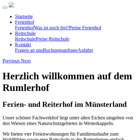
Startseite
Ferienhof
Ferienhof
Was ist noch frei?
Preise Ferienhof
Reitschule
Reitschule
Preise Reitschule
Kontakt
Fragen an uns
Buchungsanfrage
Anfahrt
Previous
Next
Herzlich willkommen auf dem
Rumlerhof
Ferien- und Reiterhof im Münsterland
Unser schöner Fachwerkhof liegt unter alten Eichen umgeben von
den Wiesen eines Naturschutzgebietes in Westerkappeln.
Wir bieten vier Ferienwohnungen für Familienurlaube zum
Wohlfühlen sowie eine Reitschule in der Reitenlernen einfach